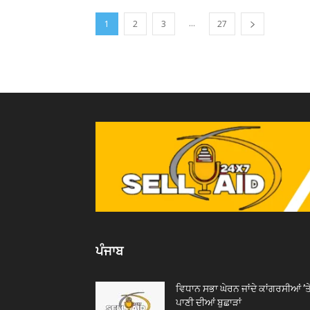
...
1
2
3
27
ਪੰਜਾਬ
ਵਿਧਾਨ ਸਭਾ ਘੇਰਨ ਜਾਂਦੇ ਕਾਂਗਰਸੀਆਂ ’ਤ
ਪਾਣੀ ਦੀਆਂ ਬੁਛਾੜਾਂ