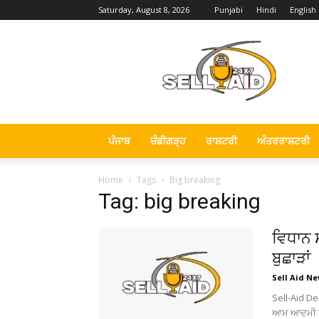
Saturday, August 8, 2026
Punjabi
Hindi
English
Sell
Aid
News
ਪੰਜਾਬ
ਚੰਡੀਗੜ੍ਹ
ਰਾਸ਼ਟਰੀ
ਅੰਤਰਰਾਸ਼ਟਰੀ
Home
Tags
Big breaking
Tag: big breaking
ਵਿਧਾਨ ਸ
ਬੁਛਾੜਾਂ
Sell Aid N
Sell-Aid De
ਆਮ ਆਦਮੀ ਪਾਰ