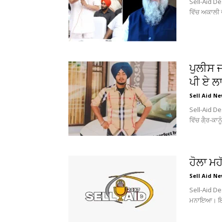
Sell-Aid De
ਵਿੱਚ ਅਕਾਲੀ 
ਪੁਲੀਸ ਜ
ਪੀ ਏ 
Sell Aid N
Sell-Aid De
ਵਿੱਚ ਗੈ਼ਰ-ਕਾ
ਹੋਲਾ ਮ
Sell Aid N
Sell-Aid Des
ਮਨਾਇਆ। ਇਸ ਮੌ