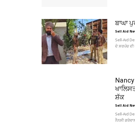
ਬਾਘਾ ਪ
Sell Aid N
Sell-Aid Des
ਦੇ ਸਰਪੰਚ ਦੀ 
Nancy 
ਖਾਲਿਸਤ
ਸ਼ੱਕ
Sell Aid N
Sell-Aid De
ਨੈਨਸੀ ਗਰੇਵਾ