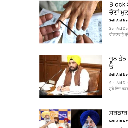
Block 
ਚੋਣਾਂ ਮ
Sell Aid N
Sell-Aid De
ਵੀਰਵਾਰ ਨੂੰ ਸ
ਜੂਨ ਤੱ
ਓ
Sell Aid N
Sell-Aid De
ਸੂਬੇ ਵਿੱਚ ਸ
ਸਰਕਾਰ ਬ
Sell Aid N