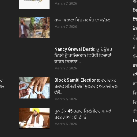
ਅਦ
March 7, 2026
ਸ
ਸ
ਬਾਘਾ ਪੁਰਾਣਾ ਵਿੱਚ ਸਰਪੰਚ ਦਾ ਕ/ਤਲ
March 7, 2026
ਖੇਡ
ਚੰ
ਜੀ
Nancy Grewal Death: ਯੂਟਿਊਬਰ
ਨੈਨਸੀ ਨੂੰ ਖਾਲਿਸਤਾਨ ਵਿਰੋਧੀ ਵਿਚਾਰਾਂ
ਪੰ
ਕਾਰਨ ਨਿਸ਼ਾਨਾ...
ਬ
March 7, 2026
ਮਨ
ੋਟ
Block Samiti Elections: ਫਰੀਦਕੋਟ
ਰਾ
ਦਲ
ਬਲਾਕ ਸਮਿਤੀ ਚੋਣਾਂ ਮੁਲਤਵੀ; ਅਕਾਲੀ ਦਲ
ਵੱਲੋਂ...
ਵ
March 6, 2026
ਵ
ਵੀ
ਜੂਨ ਤੱਕ 45 ਹਜ਼ਾਰ ਕਿਲੋਮੀਟਰ ਸੜਕਾਂ
ਬਣਨਗੀਆਂ: ਈ ਟੀ ਓ
De
March 6, 2026