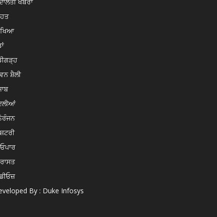
ਾਲਤੀ ਖਬਰਾਂ
ਿਹਤ
ਿੱਖਿਆ
ਾਂ
ਡੀਗੜ੍ਹ
ਵਨ ਸ਼ੈਲੀ
ਜਾਬ
ਦਲੀਆਂ
ੋਰੰਜਨ
ਸ਼ਟਰੀ
ਿਓਪਾਰ
ਿਰਾਸਤ
ਡੀਓਜ਼
veloped By : Duke Infosys