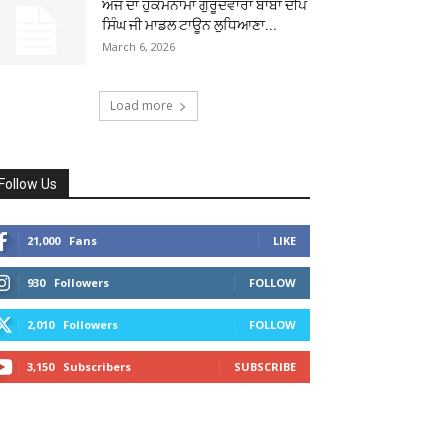
ਅੱਜ ਦਾ ਹੁਕਮਨਾਮਾ ਗੁਰੂਦਵਾਰਾ ਬਾਬਾ ਦੀਪ
ਸਿੰਘ ਜੀ ਮਾਡਲ ਟਾਊਨ ਲੁਧਿਆਣਾ...
March 6, 2026
Load more
Follow Us
21,000
Fans
LIKE
930
Followers
FOLLOW
2,010
Followers
FOLLOW
3,150
Subscribers
SUBSCRIBE