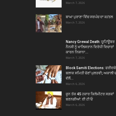
March 7, 2026
ਬਾਘਾ ਪੁਰਾਣਾ ਵਿੱਚ ਸਰਪੰਚ ਦਾ ਕ/ਤਲ
March 7, 2026
Nancy Grewal Death: ਯੂਟਿਊਬਰ
ਨੈਨਸੀ ਨੂੰ ਖਾਲਿਸਤਾਨ ਵਿਰੋਧੀ ਵਿਚਾਰਾਂ
ਕਾਰਨ ਨਿਸ਼ਾਨਾ...
March 7, 2026
Block Samiti Elections: ਫਰੀਦਕ
ਬਲਾਕ ਸਮਿਤੀ ਚੋਣਾਂ ਮੁਲਤਵੀ; ਅਕਾਲੀ 
ਵੱਲੋਂ...
March 6, 2026
ਜੂਨ ਤੱਕ 45 ਹਜ਼ਾਰ ਕਿਲੋਮੀਟਰ ਸੜਕਾਂ
ਬਣਨਗੀਆਂ: ਈ ਟੀ ਓ
March 6, 2026