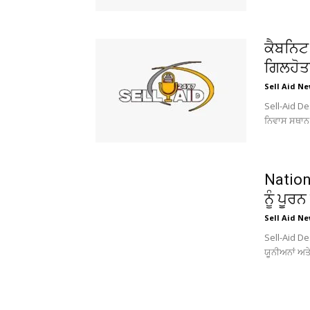
ਕੈਬਨਿਟ 
ਗਿਲਹੋਤਰ
Sell Aid N
Sell-Aid De
ਨਿਵਾਸ ਸਥਾਨ ਤ
Nationw
ਨੂੰ ਪੂ
Sell Aid N
Sell-Aid De
ਯੂਨੀਅਨਾਂ ਅਤੇ 