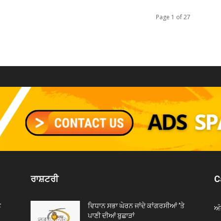
Page 1 of 27
ਰਾਸ਼ਟਰੀ
C
ੇ
ਵਿਧਾਨ ਸਭਾ ਘੇਰਨ ਜਾਂਦੇ ਕਾਂਗਰਸੀਆਂ ’ਤੇ
ਅੰ
ਪਾਣੀ ਦੀਆਂ ਬੁਛਾੜਾਂ