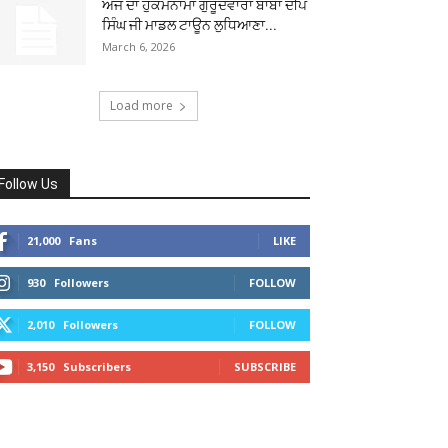
ਅੱਜ ਦਾ ਹੁਕਮਨਾਮਾ ਗੁਰੂਦਵਾਰਾ ਬਾਬਾ ਦੀਪ
ਸਿੰਘ ਜੀ ਮਾਡਲ ਟਾਊਨ ਲੁਧਿਆਣਾ...
March 6, 2026
Load more
Follow Us
21,000
Fans
LIKE
930
Followers
FOLLOW
2,010
Followers
FOLLOW
3,150
Subscribers
SUBSCRIBE