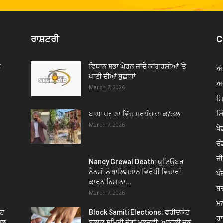
ਰਾਸ਼ਟਰੀ
C
ੇ
ਵਿਧਾਨ ਸਭਾ ਘੇਰਨ ਜਾਂਦੇ ਕਾਂਗਰਸੀਆਂ ’ਤੇ
ਅੰ
ਪਾਣੀ ਦੀਆਂ ਬੁਛਾੜਾਂ
ਅਦ
March 7, 2026
ਸ
ਸ
ਬਾਘਾ ਪੁਰਾਣਾ ਵਿੱਚ ਸਰਪੰਚ ਦਾ ਕ/ਤਲ
March 7, 2026
ਖੇਡ
ਚੰ
ਜੀ
Nancy Grewal Death: ਯੂਟਿਊਬਰ
ਨੈਨਸੀ ਨੂੰ ਖਾਲਿਸਤਾਨ ਵਿਰੋਧੀ ਵਿਚਾਰਾਂ
ਪੰ
ਕਾਰਨ ਨਿਸ਼ਾਨਾ...
ਬ
March 7, 2026
ਮਨ
ੋਟ
Block Samiti Elections: ਫਰੀਦਕੋਟ
ਰਾ
ਦਲ
ਬਲਾਕ ਸਮਿਤੀ ਚੋਣਾਂ ਮੁਲਤਵੀ; ਅਕਾਲੀ ਦਲ