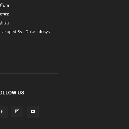
ਿਓਪਾਰ
ਿਰਾਸਤ
ਡੀਓਜ਼
veloped By : Duke Infosys
OLLOW US