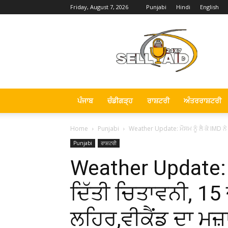
Friday, August 7, 2026
Punjabi
Hindi
English
Sell
Aid
News
ਪੰਜਾਬ
ਚੰਡੀਗੜ੍ਹ
ਰਾਸ਼ਟਰੀ
ਅੰਤਰਰਾਸ਼ਟਰੀ
Home
Punjabi
Weather Update: ਮੌਸਮ ਨੂੰ ਲੈ ਕੇ IMD ਨੇ 
Punjabi
ਰਾਸ਼ਟਰੀ
Weather Update: ਮੌ
ਦਿੱਤੀ ਚਿਤਾਵਨੀ, 15
ਲਹਿਰ,ਵੀਕੈਂਡ ਦਾ ਮਜ਼