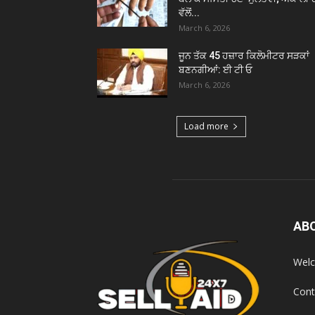
ਵੱਲੋਂ...
March 6, 2026
ਜੂਨ ਤੱਕ 45 ਹਜ਼ਾਰ ਕਿਲੋਮੀਟਰ ਸੜਕਾਂ
ਬਣਨਗੀਆਂ: ਈ ਟੀ ਓ
March 6, 2026
Load more
AB
Welc
Cont