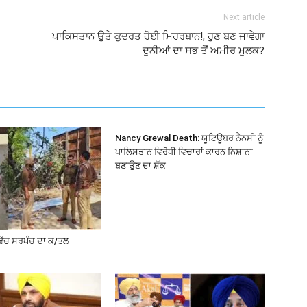
Next article
ਪਾਕਿਸਤਾਨ ਉਤੇ ਕੁਦਰਤ ਹੋਈ ਮਿਹਰਬਾਨ!, ਹੁਣ ਬਣ ਜਾਵੇਗਾ
ਦੁਨੀਆਂ ਦਾ ਸਭ ਤੋਂ ਅਮੀਰ ਮੁਲਕ?
Nancy Grewal Death: ਯੂਟਿਊਬਰ ਨੈਨਸੀ ਨੂੰ
ਖਾਲਿਸਤਾਨ ਵਿਰੋਧੀ ਵਿਚਾਰਾਂ ਕਾਰਨ ਨਿਸ਼ਾਨਾ
ਬਣਾਉਣ ਦਾ ਸ਼ੱਕ
ਵਿੱਚ ਸਰਪੰਚ ਦਾ ਕ/ਤਲ