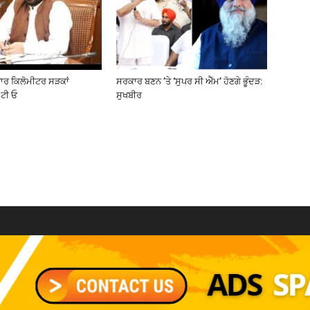
ਜ਼ਾਰ ਕਿਲੋਮੀਟਰ ਸੜਕਾਂ
ਸਰਕਾਰ ਬਣਨ ’ਤੇ ‘ਸੁਪਰ ਸੀ ਐੱਮ’ ਹੋਣਗੇ ਭੂੰਦੜ:
ਟੀ ਓ
ਸੁਖਬੀਰ