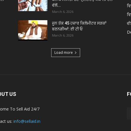
ਵੱਲੋਂ...
ਵ
March 6, 2026
ਵ
ਵੀ
ਜੂਨ ਤੱਕ 45 ਹਜ਼ਾਰ ਕਿਲੋਮੀਟਰ ਸੜਕਾਂ
ਬਣਨਗੀਆਂ: ਈ ਟੀ ਓ
De
March 6, 2026
Load more
OUT US
F
ome To Sell Aid 24/7
act us:
info@sellaid.in