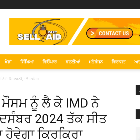
ਖੇਡਾਂ
ਸਿੱਖਿਆ
ਵਿਓਪਾਰ
ਬਦਲੀਆਂ
ਮਨੋਰੰਜਨ
ਵਿਰਾਸਤ
ਅਦ
ਦਿੱਤੀ ਚਿਤਾਵਨੀ, 15 ਦਸੰਬਰ...
ਸਮ ਨੂੰ ਲੈ ਕੇ IMD ਨੇ
 ਦਸੰਬਰ 2024 ਤੱਕ ਸੀਤ
ਾ ਹੋਵੇਗਾ ਕਿਰਕਿਰਾ