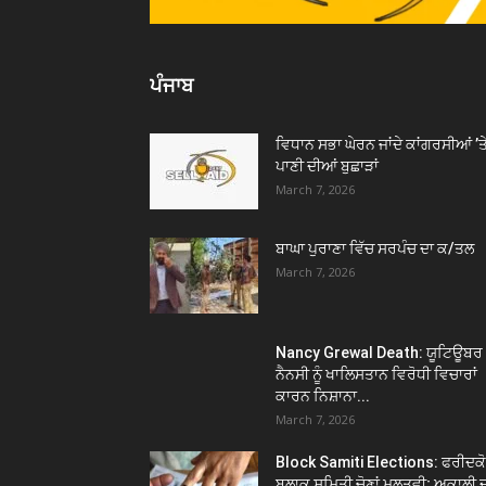
ਪੰਜਾਬ
ਵਿਧਾਨ ਸਭਾ ਘੇਰਨ ਜਾਂਦੇ ਕਾਂਗਰਸੀਆਂ ’ਤ
ਪਾਣੀ ਦੀਆਂ ਬੁਛਾੜਾਂ
March 7, 2026
ਬਾਘਾ ਪੁਰਾਣਾ ਵਿੱਚ ਸਰਪੰਚ ਦਾ ਕ/ਤਲ
March 7, 2026
Nancy Grewal Death: ਯੂਟਿਊਬਰ
ਨੈਨਸੀ ਨੂੰ ਖਾਲਿਸਤਾਨ ਵਿਰੋਧੀ ਵਿਚਾਰਾਂ
ਕਾਰਨ ਨਿਸ਼ਾਨਾ...
March 7, 2026
Block Samiti Elections: ਫਰੀਦਕ
ਬਲਾਕ ਸਮਿਤੀ ਚੋਣਾਂ ਮੁਲਤਵੀ; ਅਕਾਲੀ 