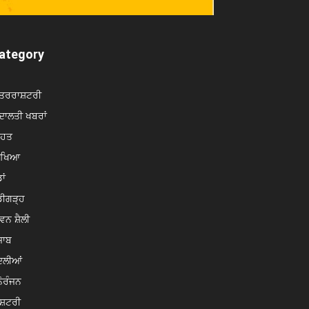
ategory
ਤਰਰਾਸ਼ਟਰੀ
ਾਲਤੀ ਖਬਰਾਂ
ਿਹਤ
ਿੱਖਿਆ
ਾਂ
ਡੀਗੜ੍ਹ
ਵਨ ਸ਼ੈਲੀ
ਜਾਬ
ਦਲੀਆਂ
ੋਰੰਜਨ
ਸ਼ਟਰੀ