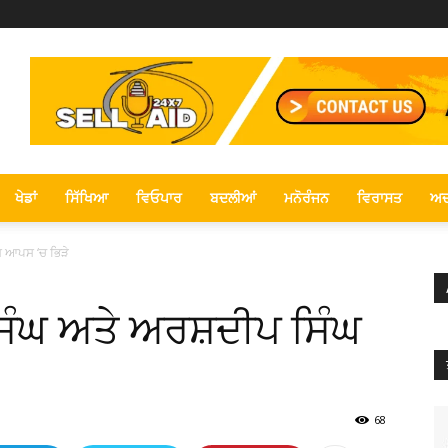
ਖੇਡਾਂ
ਸਿੱਖਿਆ
ਵਿਓਪਾਰ
ਬਦਲੀਆਂ
ਮਨੋਰੰਜਨ
ਵਿਰਾਸਤ
ਅਦ
ੰਘ ਆਪਸ ‘ਚ ਭਿੜੇ
 ਸਿੰਘ ਅਤੇ ਅਰਸ਼ਦੀਪ ਸਿੰਘ
68