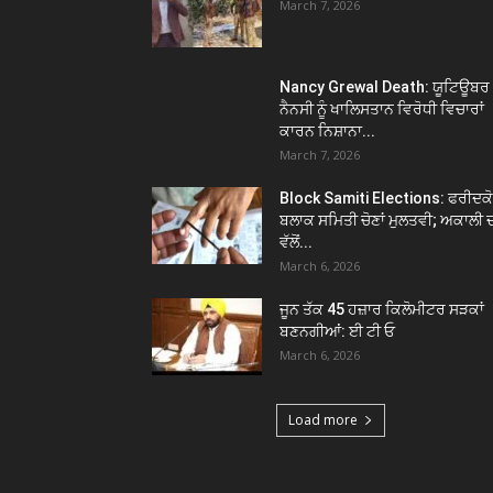
March 7, 2026
Nancy Grewal Death: ਯੂਟਿਊਬਰ
ਨੈਨਸੀ ਨੂੰ ਖਾਲਿਸਤਾਨ ਵਿਰੋਧੀ ਵਿਚਾਰਾਂ
ਕਾਰਨ ਨਿਸ਼ਾਨਾ...
March 7, 2026
Block Samiti Elections: ਫਰੀਦਕ
ਬਲਾਕ ਸਮਿਤੀ ਚੋਣਾਂ ਮੁਲਤਵੀ; ਅਕਾਲੀ 
ਵੱਲੋਂ...
March 6, 2026
ਜੂਨ ਤੱਕ 45 ਹਜ਼ਾਰ ਕਿਲੋਮੀਟਰ ਸੜਕਾਂ
ਬਣਨਗੀਆਂ: ਈ ਟੀ ਓ
March 6, 2026
Load more