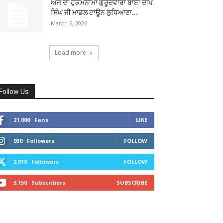
ਅੱਜ ਦਾ ਹੁਕਮਨਾਮਾ ਗੁਰੂਦਵਾਰਾ ਬਾਬਾ ਦੀਪ
ਸਿੰਘ ਜੀ ਮਾਡਲ ਟਾਊਨ ਲੁਧਿਆਣਾ...
March 6, 2026
Load more
Follow Us
21,000
Fans
LIKE
930
Followers
FOLLOW
2,010
Followers
FOLLOW
3,150
Subscribers
SUBSCRIBE