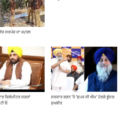
ਵਿੱਚ ਸਰਪੰਚ ਦਾ ਕ/ਤਲ
ਜ਼ਾਰ ਕਿਲੋਮੀਟਰ ਸੜਕਾਂ
ਸਰਕਾਰ ਬਣਨ ’ਤੇ ‘ਸੁਪਰ ਸੀ ਐੱਮ’ ਹੋਣਗੇ ਭੂੰਦੜ:
ਟੀ ਓ
ਸੁਖਬੀਰ