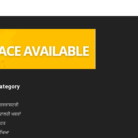
ategory
ਤਰਰਾਸ਼ਟਰੀ
ਾਲਤੀ ਖਬਰਾਂ
ਿਹਤ
ਿੱਖਿਆ