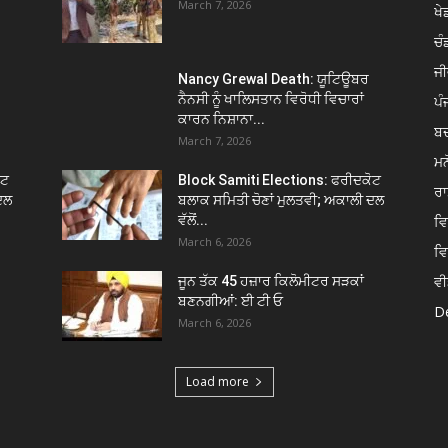
March 7, 2026
ਖੇਡ
ਚੰ
ਜੀ
Nancy Grewal Death: ਯੂਟਿਊਬਰ
ਨੈਨਸੀ ਨੂੰ ਖਾਲਿਸਤਾਨ ਵਿਰੋਧੀ ਵਿਚਾਰਾਂ
ਪੰ
ਕਾਰਨ ਨਿਸ਼ਾਨਾ...
ਬ
March 7, 2026
ਮਨ
ੋਟ
Block Samiti Elections: ਫਰੀਦਕੋਟ
ਰਾ
ਦਲ
ਬਲਾਕ ਸਮਿਤੀ ਚੋਣਾਂ ਮੁਲਤਵੀ; ਅਕਾਲੀ ਦਲ
ਵੱਲੋਂ...
ਵ
March 6, 2026
ਵ
ਵੀ
ਜੂਨ ਤੱਕ 45 ਹਜ਼ਾਰ ਕਿਲੋਮੀਟਰ ਸੜਕਾਂ
ਬਣਨਗੀਆਂ: ਈ ਟੀ ਓ
De
March 6, 2026
Load more