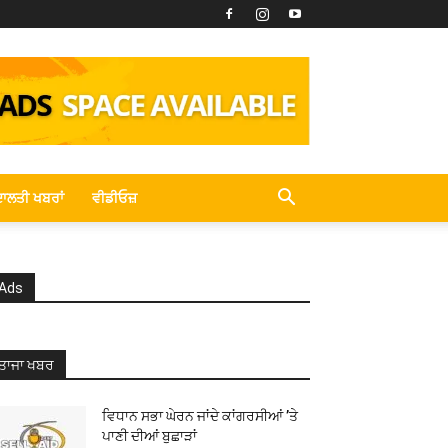
ਾਲਤੀ ਖਬਰਾਂ
ਵੀਡੀਓਜ਼
Ads
ਤਾਜਾ ਖਬਰ
ਵਿਧਾਨ ਸਭਾ ਘੇਰਨ ਜਾਂਦੇ ਕਾਂਗਰਸੀਆਂ ’ਤੇ
ਪਾਣੀ ਦੀਆਂ ਬੁਛਾੜਾਂ