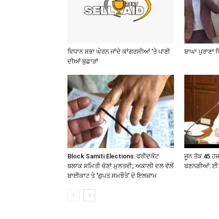
ਵਿਧਾਨ ਸਭਾ ਘੇਰਨ ਜਾਂਦੇ ਕਾਂਗਰਸੀਆਂ ’ਤੇ ਪਾਣੀ
ਬਾਘਾ ਪੁਰਾਣਾ 
ਦੀਆਂ ਬੁਛਾੜਾਂ
Block Samiti Elections: ਫਰੀਦਕੋਟ
ਜੂਨ ਤੱਕ 45 ਹ
ਬਲਾਕ ਸਮਿਤੀ ਚੋਣਾਂ ਮੁਲਤਵੀ; ਅਕਾਲੀ ਦਲ ਵੱਲੋਂ
ਬਣਨਗੀਆਂ: ਈ 
ਬਾਈਕਾਟ ਤੇ ‘ਗੁਪਤ ਸਮਝੌਤੇ’ ਦੇ ਇਲਜ਼ਾਮ