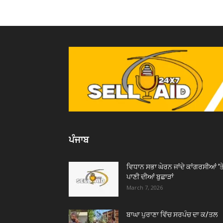
ਪੰਜਾਬ
ਵਿਧਾਨ ਸਭਾ ਘੇਰਨ ਜਾਂਦੇ ਕਾਂਗਰਸੀਆਂ ’ਤ
ਪਾਣੀ ਦੀਆਂ ਬੁਛਾੜਾਂ
March 7, 2026
ਬਾਘਾ ਪੁਰਾਣਾ ਵਿੱਚ ਸਰਪੰਚ ਦਾ ਕ/ਤਲ