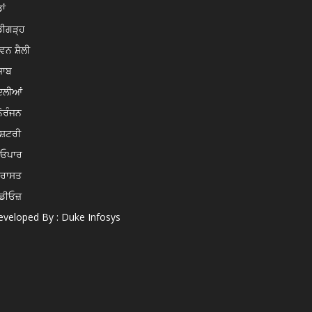
ਾਂ
ਡੀਗੜ੍ਹ
ਵਨ ਸ਼ੈਲੀ
ਜਾਬ
ਦਲੀਆਂ
ੋਰੰਜਨ
ਸ਼ਟਰੀ
ਿਓਪਾਰ
ਿਰਾਸਤ
ਡੀਓਜ਼
veloped By : Duke Infosys