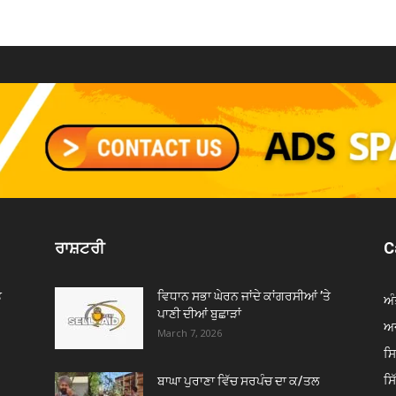
ਰਾਸ਼ਟਰੀ
C
ੇ
ਵਿਧਾਨ ਸਭਾ ਘੇਰਨ ਜਾਂਦੇ ਕਾਂਗਰਸੀਆਂ ’ਤੇ
ਅੰ
ਪਾਣੀ ਦੀਆਂ ਬੁਛਾੜਾਂ
ਅਦ
March 7, 2026
ਸ
ਸ
ਬਾਘਾ ਪੁਰਾਣਾ ਵਿੱਚ ਸਰਪੰਚ ਦਾ ਕ/ਤਲ